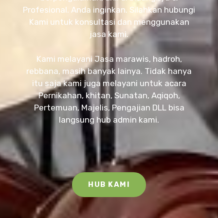
Profesional. Anda inginkan. Silahkan hubungi
Kami untuk konsultasi dan menggunakan
jasa kami.
Kami melayani Jasa marawis, hadroh,
rebbana, masih banyak lainya. Tidak hanya
itu saja kami juga melayani untuk acara
Pernikahan, khitan, Sunatan, Aqiqoh,
Pertemuan, Majelis, Pengajian DLL bisa
langsung hub admin kami.
HUB KAMI