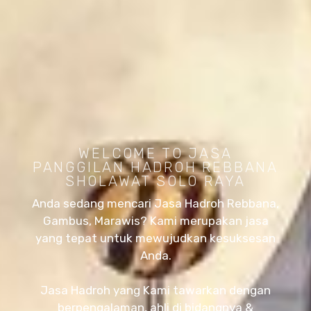
WELCOME TO JASA
PANGGILAN HADROH REBBANA
SHOLAWAT SOLO RAYA
Anda sedang mencari Jasa Hadroh Rebbana,
Gambus, Marawis? Kami merupakan jasa
yang tepat untuk mewujudkan kesuksesan
Anda.
Jasa Hadroh yang Kami tawarkan dengan
berpengalaman, ahli di bidangnya &