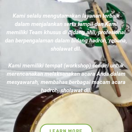
Kami selalu mengutamakan layanan terbaik
dalam menjalankan serta tampil dan Kami
memiliki Team khusus di bidang ahli, profesional
dan berpengalaman dalam bidang hadroh, rebana,
sholawat dll.
Kami memiliki tempat (workshop) sendiri untuk
merencanakan melaksanakan acara Anda dalam
mesyawarah, membahas berbagai macam acara
hadroh, sholawat dll.
LEARN MORE