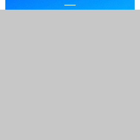
Sekarang ini Anda tak perlu bingung
mencari
Travel Bali
Karena Anda sudah
menemukan sebuah solusi yang tepat. Ya,
kami dari Ahmad Travel hadir ditengah-
tengah Anda akan melayani jurusan dari arah
Ibu Kota menuju Bali. Demikian sebaliknya
kami juga melayani perjalanan travel pulang
pergi (PP).
Klik di sini