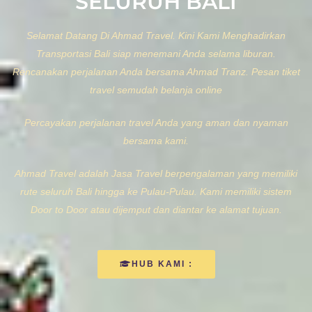
SELURUH BALI
Selamat Datang Di Ahmad Travel. Kini Kami Menghadirkan
Transportasi Bali siap menemani Anda selama liburan.
Rencanakan perjalanan Anda bersama Ahmad Tranz. Pesan tiket
travel semudah belanja online
Percayakan perjalanan travel Anda yang aman dan nyaman
bersama kami.
Ahmad Travel adalah Jasa Travel berpengalaman yang memiliki
rute seluruh Bali hingga ke Pulau-Pulau. Kami memiliki sistem
Door to Door atau dijemput dan diantar ke alamat tujuan.
HUB KAMI :