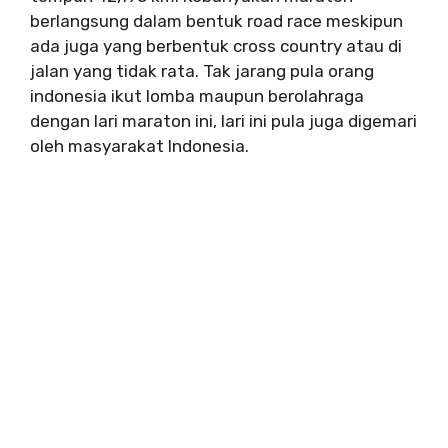
berlangsung dalam bentuk road race meskipun
ada juga yang berbentuk cross country atau di
jalan yang tidak rata. Tak jarang pula orang
indonesia ikut lomba maupun berolahraga
dengan lari maraton ini, lari ini pula juga digemari
oleh masyarakat Indonesia.