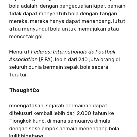
bola adalah, dengan pengecualian kiper, pemain
tidak dapat menyentuh bola dengan tangan
mereka, mereka hanya dapat menendang, lutut,
atau menyundul bola untuk memajukan atau
mencetak gol.
Menurut
Federasi Internationale de Football
Association
(FIFA), lebih dari 240 juta orang di
seluruh dunia bermain sepak bola secara
teratur.
ThoughtCo
mnengatakan, sejarah permainan dapat
ditelusuri kembali lebih dari 2.000 tahun ke
Tiongkok kuno, di mana semuanya dimulai
dengan sekelompok pemain menendang bola
kulit binatang.