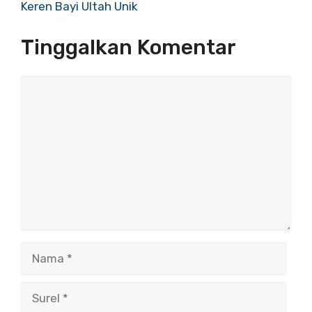
Keren Bayi Ultah Unik
Tinggalkan Komentar