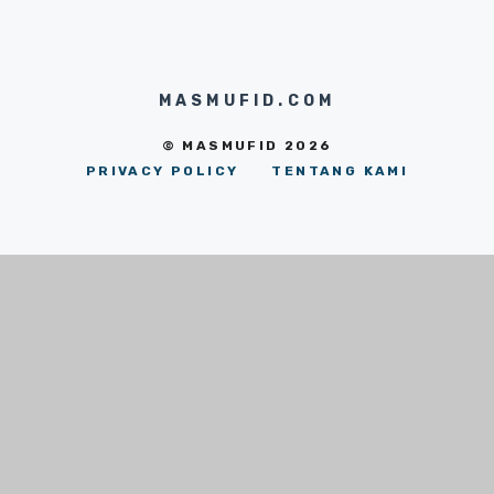
MASMUFID.COM
© MASMUFID 2026
PRIVACY POLICY
TENTANG KAMI