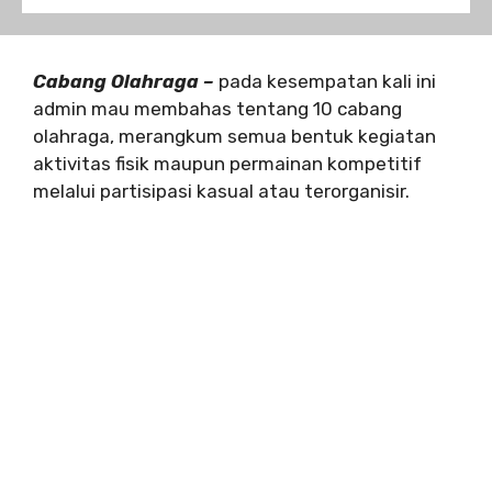
Cabang Olahraga –
pada kesempatan kali ini
admin mau membahas tentang 10 cabang
olahraga, merangkum semua bentuk kegiatan
aktivitas fisik maupun permainan kompetitif
melalui partisipasi kasual atau terorganisir.