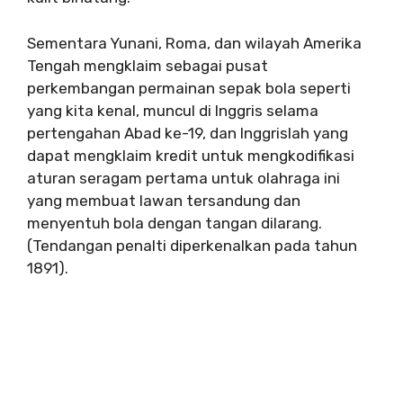
Sementara Yunani, Roma, dan wilayah Amerika
Tengah mengklaim sebagai pusat
perkembangan permainan sepak bola seperti
yang kita kenal, muncul di Inggris selama
pertengahan Abad ke-19, dan Inggrislah yang
dapat mengklaim kredit untuk mengkodifikasi
aturan seragam pertama untuk olahraga ini
yang membuat lawan tersandung dan
menyentuh bola dengan tangan dilarang.
(Tendangan penalti diperkenalkan pada tahun
1891).