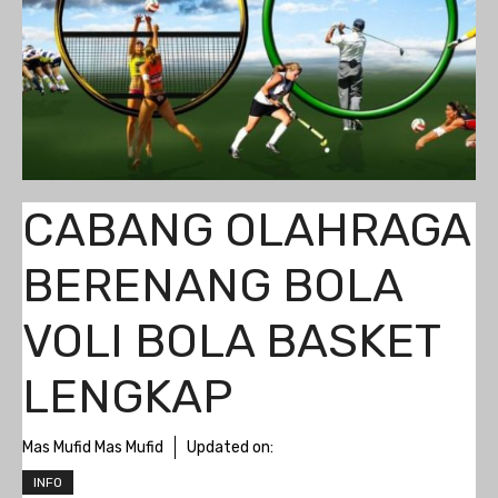
CABANG OLAHRAGA
BERENANG BOLA
VOLI BOLA BASKET
LENGKAP
Mas Mufid Mas Mufid
Updated on:
INFO