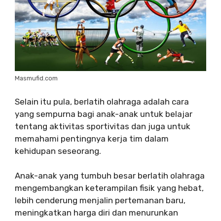
Masmufid.com
Selain itu pula, berlatih olahraga adalah cara
yang sempurna bagi anak-anak untuk belajar
tentang aktivitas sportivitas dan juga untuk
memahami pentingnya kerja tim dalam
kehidupan seseorang.
Anak-anak yang tumbuh besar berlatih olahraga
mengembangkan keterampilan fisik yang hebat,
lebih cenderung menjalin pertemanan baru,
meningkatkan harga diri dan menurunkan