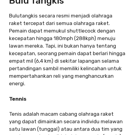
Bulu Tangkis
Bulutangkis secara resmi menjadi olahraga
raket tercepat dari semua olahraga raket.
Pemain dapat memukul shuttlecock dengan
kecepatan hingga 180mph (288kph) menuju
lawan mereka. Tapi, ini bukan hanya tentang
kecepatan, seorang pemain dapat berlari hingga
empat mil (6,4 km) di sekitar lapangan selama
pertandingan sambil memiliki kelincahan untuk
mempertahankan reli yang menghancurkan
energi.
Tennis
Tenis adalah macam cabang olahraga raket
yang dapat dimainkan secara individu melawan
satu lawan (tunggal) atau antara dua tim yang