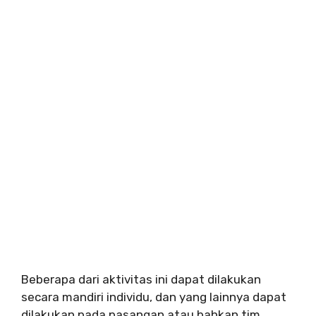
Beberapa dari aktivitas ini dapat dilakukan
secara mandiri individu, dan yang lainnya dapat
dilakukan pada pasangan atau bahkan tim.