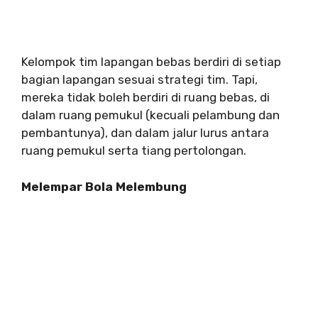
Kelompok tim lapangan bebas berdiri di setiap
bagian lapangan sesuai strategi tim. Tapi,
mereka tidak boleh berdiri di ruang bebas, di
dalam ruang pemukul (kecuali pelambung dan
pembantunya), dan dalam jalur lurus antara
ruang pemukul serta tiang pertolongan.
Melempar Bola Melembung