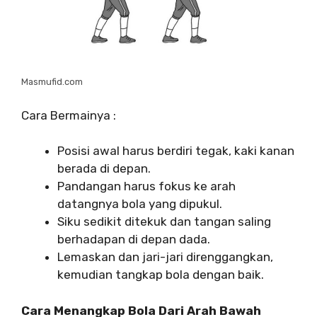
Masmufid.com
Cara Bermainya :
Posisi awal harus berdiri tegak, kaki kanan
berada di depan.
Pandangan harus fokus ke arah
datangnya bola yang dipukul.
Siku sedikit ditekuk dan tangan saling
berhadapan di depan dada.
Lemaskan dan jari-jari direnggangkan,
kemudian tangkap bola dengan baik.
Cara Menangkap Bola Dari Arah Bawah