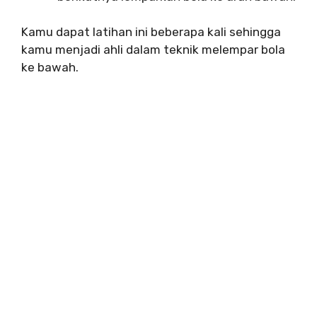
Kamu dapat latihan ini beberapa kali sehingga
kamu menjadi ahli dalam teknik melempar bola
ke bawah.