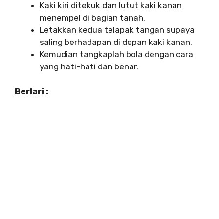
Kaki kiri ditekuk dan lutut kaki kanan
menempel di bagian tanah.
Letakkan kedua telapak tangan supaya
saling berhadapan di depan kaki kanan.
Kemudian tangkaplah bola dengan cara
yang hati-hati dan benar.
Berlari :