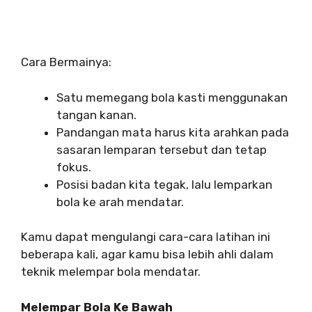
Cara Bermainya:
Satu memegang bola kasti menggunakan
tangan kanan.
Pandangan mata harus kita arahkan pada
sasaran lemparan tersebut dan tetap
fokus.
Posisi badan kita tegak, lalu lemparkan
bola ke arah mendatar.
Kamu dapat mengulangi cara-cara latihan ini
beberapa kali, agar kamu bisa lebih ahli dalam
teknik melempar bola mendatar.
Melempar Bola Ke Bawah