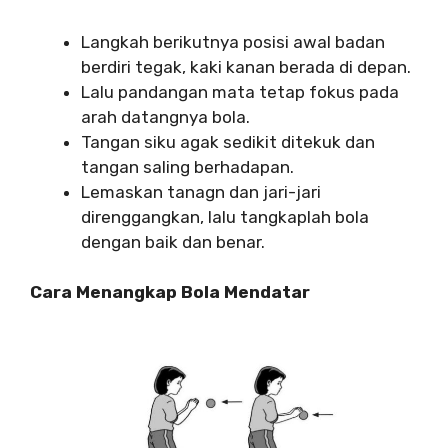
Langkah berikutnya posisi awal badan
berdiri tegak, kaki kanan berada di depan.
Lalu pandangan mata tetap fokus pada
arah datangnya bola.
Tangan siku agak sedikit ditekuk dan
tangan saling berhadapan.
Lemaskan tanagn dan jari-jari
direnggangkan, lalu tangkaplah bola
dengan baik dan benar.
Cara Menangkap Bola Mendatar