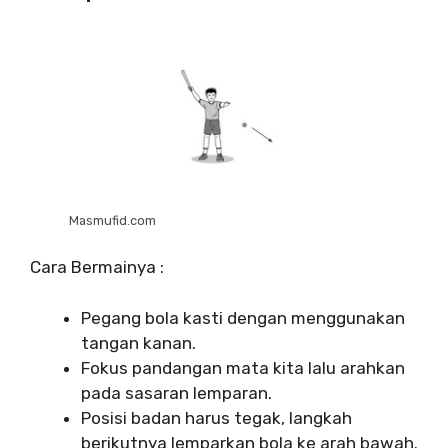
Masmufid.com
Cara Bermainya :
Pegang bola kasti dengan menggunakan
tangan kanan.
Fokus pandangan mata kita lalu arahkan
pada sasaran lemparan.
Posisi badan harus tegak, langkah
berikutnya lemparkan bola ke arah bawah.