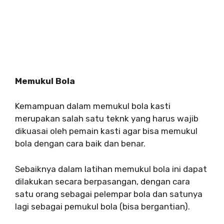
Memukul Bola
Kemampuan dalam memukul bola kasti
merupakan salah satu teknk yang harus wajib
dikuasai oleh pemain kasti agar bisa memukul
bola dengan cara baik dan benar.
Sebaiknya dalam latihan memukul bola ini dapat
dilakukan secara berpasangan, dengan cara
satu orang sebagai pelempar bola dan satunya
lagi sebagai pemukul bola (bisa bergantian).