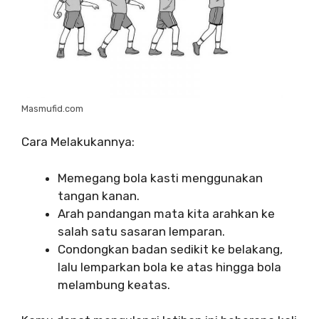
Masmufid.com
Cara Melakukannya:
Memegang bola kasti menggunakan
tangan kanan.
Arah pandangan mata kita arahkan ke
salah satu sasaran lemparan.
Condongkan badan sedikit ke belakang,
lalu lemparkan bola ke atas hingga bola
melambung keatas.