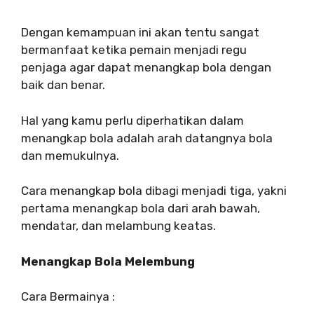
Dengan kemampuan ini akan tentu sangat
bermanfaat ketika pemain menjadi regu
penjaga agar dapat menangkap bola dengan
baik dan benar.
Hal yang kamu perlu diperhatikan dalam
menangkap bola adalah arah datangnya bola
dan memukulnya.
Cara menangkap bola dibagi menjadi tiga, yakni
pertama menangkap bola dari arah bawah,
mendatar, dan melambung keatas.
Menangkap Bola Melembung
Cara Bermainya :