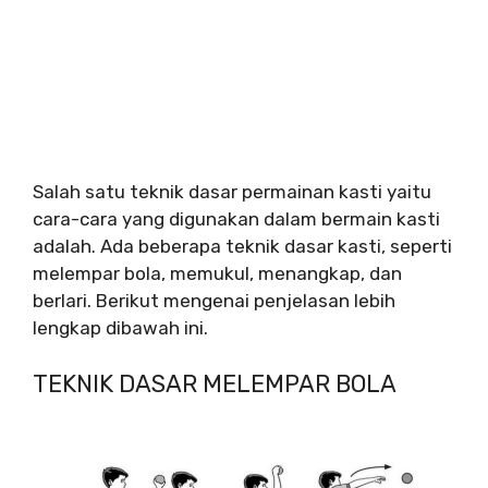
Salah satu teknik dasar permainan kasti yaitu
cara-cara yang digunakan dalam bermain kasti
adalah. Ada beberapa teknik dasar kasti, seperti
melempar bola, memukul, menangkap, dan
berlari. Berikut mengenai penjelasan lebih
lengkap dibawah ini.
TEKNIK DASAR MELEMPAR BOLA