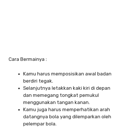
Cara Bermainya :
Kamu harus memposisikan awal badan
berdiri tegak.
Selanjutnya letakkan kaki kiri di depan
dan memegang tongkat pemukul
menggunakan tangan kanan.
Kamu juga harus memperhatikan arah
datangnya bola yang dilemparkan oleh
pelempar bola.