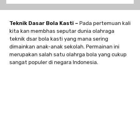
Teknik Dasar Bola Kasti –
Pada pertemuan kali
kita kan membhas seputar dunia olahraga
teknik dsar bola kasti yang mana sering
dimainkan anak-anak sekolah. Permainan ini
merupakan salah satu olahrga bola yang cukup
sangat populer di negara Indonesia.