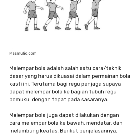
Masmufid.com
Melempar bola adalah salah satu cara/teknik
dasar yang harus dikuasai dalam permainan bola
kasti ini. Terutama bagi regu penjaga supaya
dapat melempar bola ke bagian tubuh regu
pemukul dengan tepat pada sasaranya.
Melempar bola juga dapat dilakukan dengan
cara melempar bola ke bawah, mendatar, dan
melambung keatas. Berikut penjelasannya.