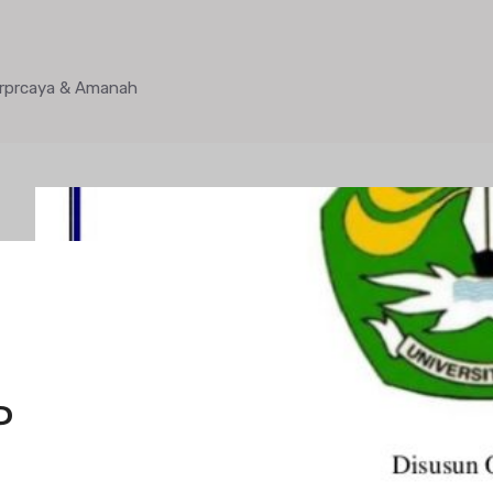
Terprcaya & Amanah
H
P