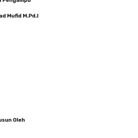
n Pengampu
 Mufid M.Pd.I
usun Oleh