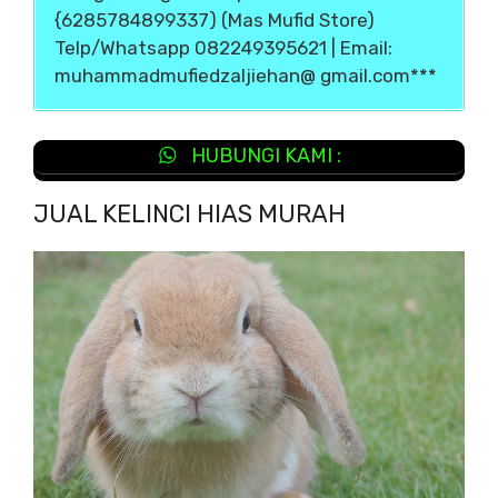
{6285784899337) (Mas Mufid Store)
Telp/Whatsapp 082249395621 | Email:
muhammadmufiedzaljiehan@ gmail.com***
HUBUNGI KAMI :
JUAL KELINCI HIAS MURAH