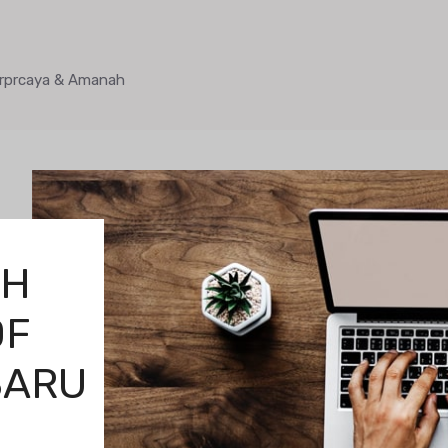
Terprcaya & Amanah
OH
DF
BARU