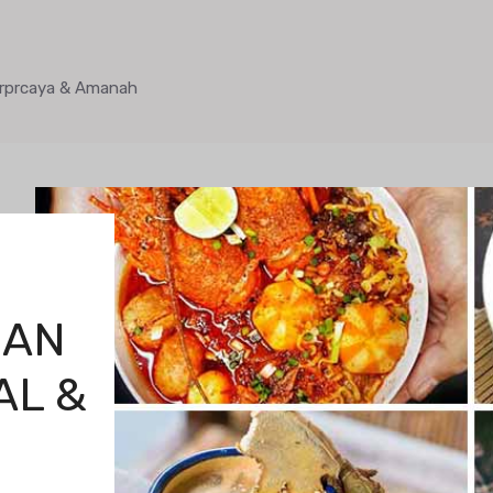
Terprcaya & Amanah
MAN
AL &