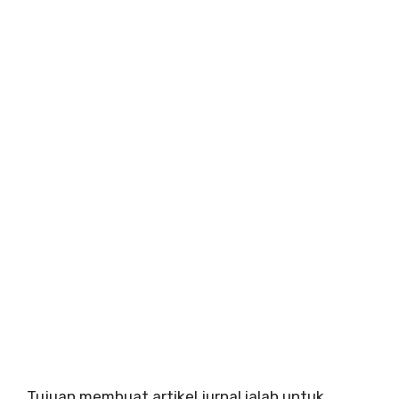
Tujuan membuat artikel jurnal ialah untuk